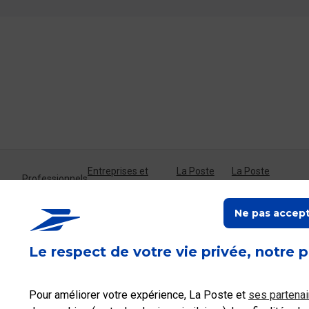
Entreprises et
La Poste
La Poste
Professionnels
Collectivités
Groupe
recrute
Ne pas accept
Aide
Plan
Accessibilité
Conditions
Le respect de votre vie privée, notre p
en
du
:
contractuelle
ligne
site
partiellement
|
|
|
conforme |
Pour améliorer votre expérience, La Poste et
ses partenai