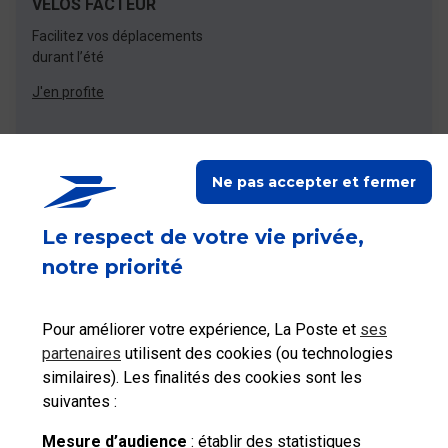
VÉLOS FACTEUR
Facilitez vos déplacements
durant l’été
J'en profite
Ne pas accepter et fermer
Le respect de votre vie privée,
Accédez à toute l'assistance du Groupe La
notre priorité
Poste
Pour améliorer votre expérience, La Poste et
ses
partenaires
utilisent des cookies (ou technologies
similaires). Les finalités des cookies sont les
suivantes :
Mesure d’audience
: établir des statistiques