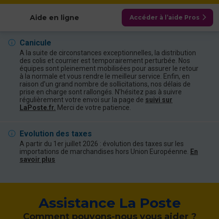
Aide en ligne
Accéder à l’aide Pros
Canicule
A la suite de circonstances exceptionnelles, la distribution
des colis et courrier est temporairement perturbée. Nos
équipes sont pleinement mobilisées pour assurer le retour
à la normale et vous rendre le meilleur service. Enfin, en
raison d’un grand nombre de sollicitations, nos délais de
prise en charge sont rallongés. N’hésitez pas à suivre
régulièrement votre envoi sur la page de
suivi sur
LaPoste.fr.
Merci de votre patience.
Evolution des taxes
A partir du 1er juillet 2026 : évolution des taxes sur les
importations de marchandises hors Union Européenne.
En
savoir plus
Assistance La Poste
Comment pouvons-nous vous aider ?